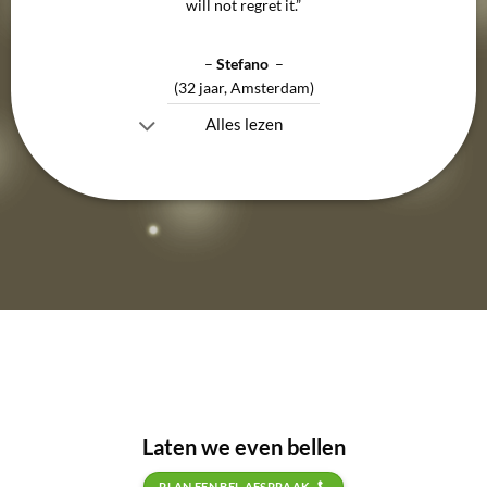
will not regret it.”
–
Stefano
–
(32 jaar, Amsterdam)
Alles lezen
Laten we even bellen
PLAN EEN BEL AFSPRAAK