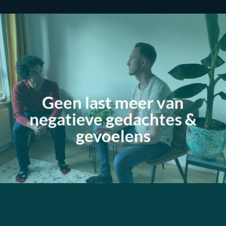
Geen last meer van
negatieve gedachtes
&
gevoelens