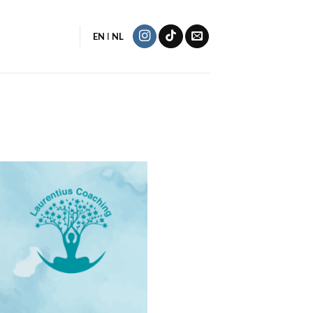
l
EN
NL