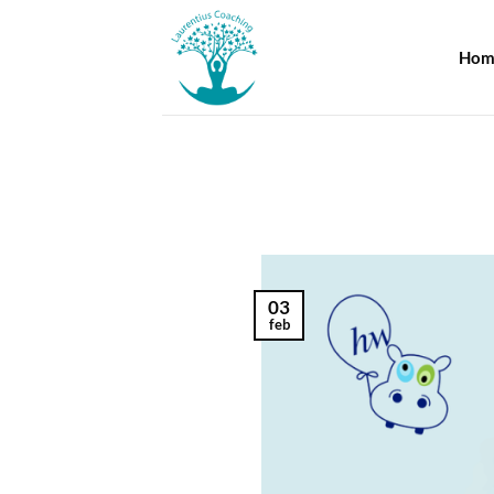
Ga
naar
Hom
inhoud
03
feb